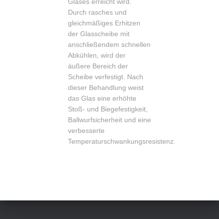
Glases erreicht wird.
Durch rasches und
gleichmäßiges Erhitzen
der Glasscheibe mit
anschließendem schnellen
Abkühlen, wird der
äußere Bereich der
Scheibe verfestigt. Nach
dieser Behandlung weist
das Glas eine erhöhte
Stoß- und Biegefestigkeit,
Ballwurfsicherheit und eine
verbesserte
Temperaturschwankungsresistenz.