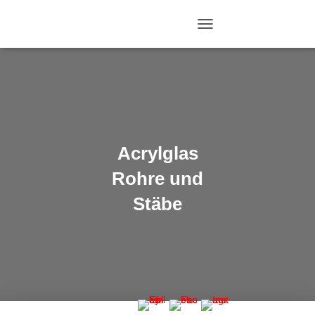
N
A
V
I
G
A
T
I
O
Acrylglas
N
U
Rohre und
M
S
Stäbe
C
H
A
L
T
E
N