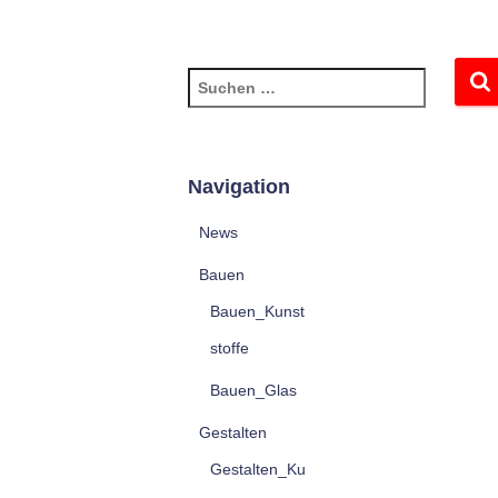
S
u
c
h
e
Navigation
n
n
News
a
c
Bauen
h
Bauen_Kunst
:
stoffe
Bauen_Glas
Gestalten
Gestalten_Ku