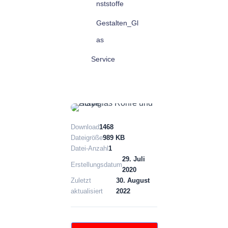
nststoffe
Gestalten_Gl
as
Service
Download
1468
Dateigröße
989 KB
Datei-Anzahl
1
29. Juli
Erstellungsdatum
2020
Zuletzt
30. August
aktualisiert
2022