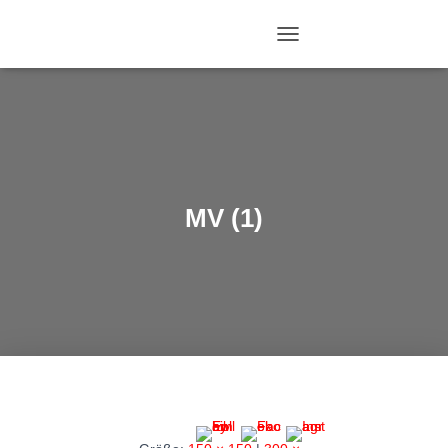
N
A
V
I
G
A
T
I
O
MV (1)
N
U
M
S
C
H
A
L
T
E
N