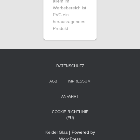
allem im
Werbebereich ist
PVC ein
herausragendes
Produkt.
DATENSCHUTZ
AGB
IMPRESSUM
ANFAHRT
COOKIE-RICHTLINIE
(EU)
Keidel Glas
| Powered by
WordPress