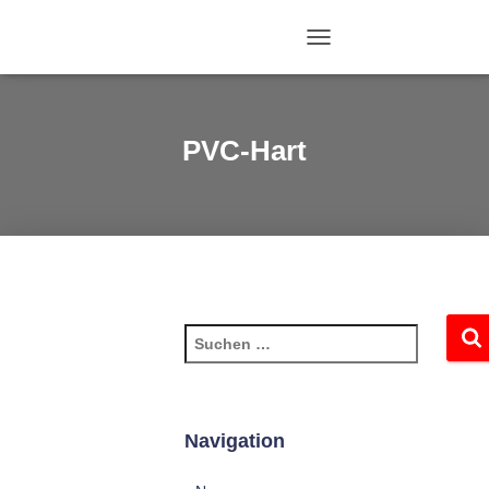
N
A
V
I
G
PVC-Hart
A
T
I
O
N
U
M
S
C
H
A
L
T
E
Navigation
N